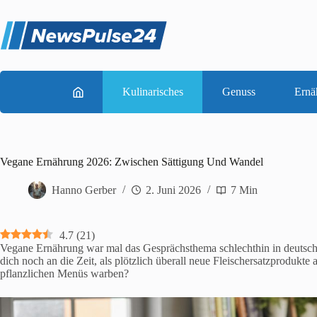
Zum
Inhalt
springen
Kulinarisches
Genuss
Ernä
Vegane Ernährung 2026: Zwischen Sättigung Und Wandel
Hanno Gerber
2. Juni 2026
7 Min
4.7
(
21
)
Vegane Ernährung war mal das Gesprächsthema schlechthin in deutsch
dich noch an die Zeit, als plötzlich überall neue Fleischersatzproduk
pflanzlichen Menüs warben?